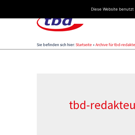
Über uns
Stellenangebote
Aktuelles / Blog
Diese Website benutzt 
Sie befinden sich hier:
Startseite
»
Archive für tbd-redakt
tbd-redakteu