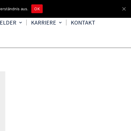
4465 8080
kontakt@tbd.de
erständnis aus.
OK
FELDER
KARRIERE
KONTAKT