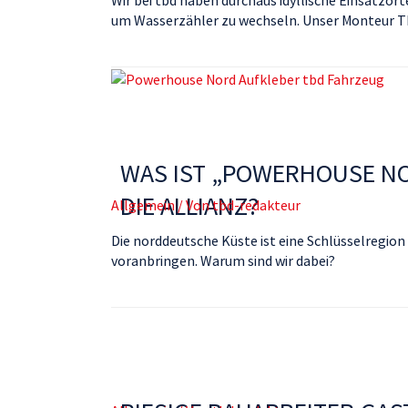
um Wasserzähler zu wechseln. Unser Monteur Tho
WAS IST „POWERHOUSE N
DIE ALLIANZ?
Allgemein
/ Von
tbd-redakteur
Die norddeutsche Küste ist eine Schlüsselregion
voranbringen. Warum sind wir dabei?