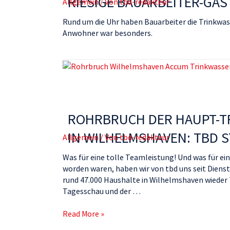
RIESIGE BAUARBEITER-GA
Allgemein
/ Von
tbd-redakteur
Rund um die Uhr haben Bauarbeiter die Trinkwas
Anwohner war besonders.
ROHRBRUCH DER HAUPT-T
IN WILHELMSHAVEN: TBD 
Allgemein
/ Von
tbd-redakteur
Was für eine tolle Teamleistung! Und was für ei
worden waren, haben wir von tbd uns seit Diens
rund 47.000 Haushalte in Wilhelmshaven wieder T
Tagesschau und der …
Read More »