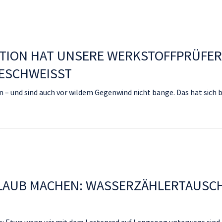
KTION HAT UNSERE WERKSTOFFPRÜFER
SCHWEISST
 und sind auch vor wildem Gegenwind nicht bange. Das hat sich b
RLAUB MACHEN: WASSERZÄHLERTAUSC
rte: Etwa wenn wir mit dem Lastenrad auf Langeoog unterwegs sind,