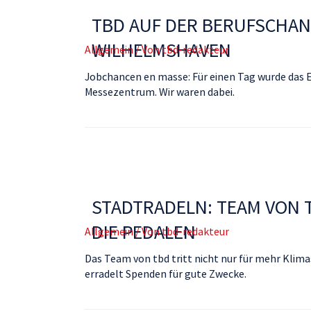
TBD AUF DER BERUFSCHAN
WILHELMSHAVEN
Allgemein
/ Von
tbd-redakteur
Jobchancen en masse: Für einen Tag wurde das
Messezentrum. Wir waren dabei.
STADTRADELN: TEAM VON T
DIE PEDALEN
Allgemein
/ Von
tbd-redakteur
Das Team von tbd tritt nicht nur für mehr Klim
erradelt Spenden für gute Zwecke.