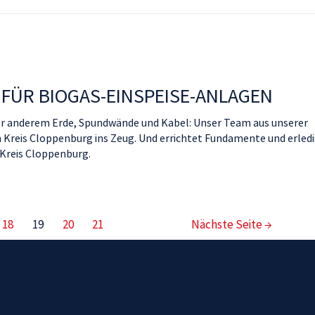
 FÜR BIOGAS-EINSPEISE-ANLAGEN
ter anderem Erde, Spundwände und Kabel: Unser Team aus unserer
m Kreis Cloppenburg ins Zeug. Und errichtet Fundamente und erled
 Kreis Cloppenburg.
18
19
20
21
Nächste Seite
→