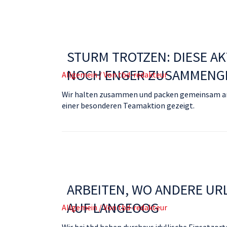
STURM TROTZEN: DIESE A
NOCH ENGER ZUSAMMENGE
Allgemein
/ Von
tbd-redakteur
Wir halten zusammen und packen gemeinsam an –
einer besonderen Teamaktion gezeigt.
ARBEITEN, WO ANDERE U
AUF LANGEOOG
Allgemein
/ Von
tbd-redakteur
Wir bei tbd haben durchaus idyllische Einsatzo