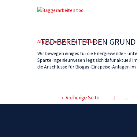
TBD BEREITET DEN GRUND
Allgemein
/ Von
tbd-redakteur
Wir bewegen einiges für die Energiewende – un
Sparte Ingenieurwesen legt sich dafür aktuell i
die Anschlüsse für Biogas-Einspeise-Anlagen im
←
Vorherige Seite
1
…