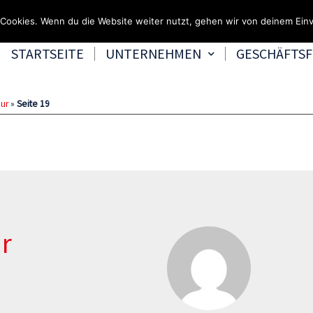
Fragen & Beratung unter 0
Cookies. Wenn du die Website weiter nutzt, gehen wir von deinem Einv
STARTSEITE
UNTERNEHMEN
GESCHÄFTS
eur
»
Seite 19
r