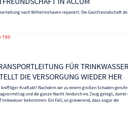
STFREUNDSCHAFT IN ACCUM
serleitung nach Wilhelmshaven repariert. Die Gastfreundschaft de
RANSPORTLEITUNG FÜR TRINKWASSE
STELLT DIE VERSORGUNG WIEDER HER
n kniffliger Kraftakt! Nachdem wir zu einem großen Schaden geruf
tagvormittag und die ganze Nacht hindurch ins Zeug gelegt, damit 
rinkwasser bekommen. Ein Fall, so gravierend, dass sogar die