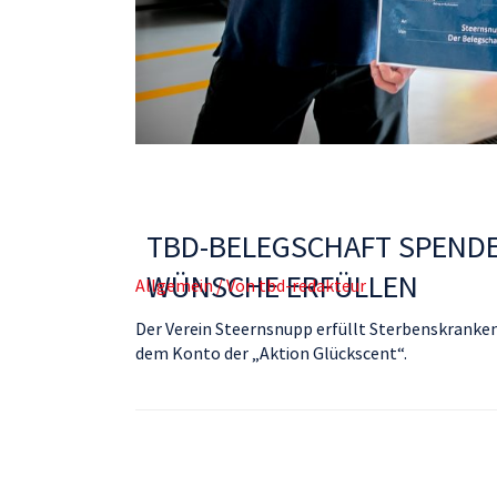
TBD-BELEGSCHAFT SPENDE
WÜNSCHE ERFÜLLEN
Allgemein
/ Von
tbd-redakteur
Der Verein Steernsnupp erfüllt Sterbenskranken
dem Konto der „Aktion Glückscent“.