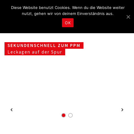
Fragen & Beratung unter 04465 8080
kontakt@tbd.de
Diese Website benutzt Cookies. Wenn du die Website weiter
nutzt, gehen wir von deinem Einverständnis aus.
OK
SEKUNDENSCHNELL ZUM PPM
Leckagen auf der Spur