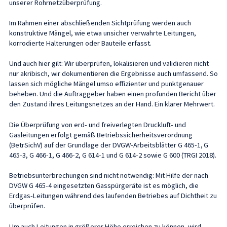
unserer Rohrnetzüberprüfung.
Im Rahmen einer abschließenden Sichtprüfung werden auch
konstruktive Mängel, wie etwa unsicher verwahrte Leitungen,
korrodierte Halterungen oder Bauteile erfasst.
Und auch hier gilt: Wir überprüfen, lokalisieren und validieren nicht
nur akribisch, wir dokumentieren die Ergebnisse auch umfassend. So
lassen sich mögliche Mängel umso effizienter und punktgenauer
beheben. Und die Auftraggeber haben einen profunden Bericht über
den Zustand ihres Leitungsnetzes an der Hand. Ein klarer Mehrwert.
Die Überprüfung von erd- und freiverlegten Druckluft- und
Gasleitungen erfolgt gemäß Betriebssicherheitsverordnung
(BetrSichV) auf der Grundlage der DVGW-Arbeitsblätter G 465-1, G
465-3, G 466-1, G 466-2, G 614-1 und G 614-2 sowie G 600 (TRGI 2018).
Betriebsunterbrechungen sind nicht notwendig: Mit Hilfe der nach
DVGW G 465-4 eingesetzten Gasspürgeräte ist es möglich, die
Erdgas-Leitungen während des laufenden Betriebes auf Dichtheit zu
überprüfen.
Um auch Leitungen in größerer Höhe erreichen zu können, wird