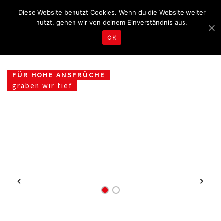
Fragen & Beratung unter 04465 8080
kontakt@tbd.de
Diese Website benutzt Cookies. Wenn du die Website weiter
nutzt, gehen wir von deinem Einverständnis aus.
OK
FÜR HOHE ANSPRÜCHE
graben wir tief