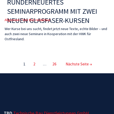
RUNDERNEUERTES
SEMINARPROGRAMM MIT ZWEI
NEUEN GLASFASER-KURSEN
Allgemein
/ Von
tbd-redakteur
Wer Kurse bei uns sucht, findet jetzt neue Texte, echte Bilder – und
auch zwei neue Seminare in Kooperation mit der HWK für
Ostfriesland.
1
2
…
26
Nächste Seite
→
TBD
Technische Bau Dienstleistungen GmbH