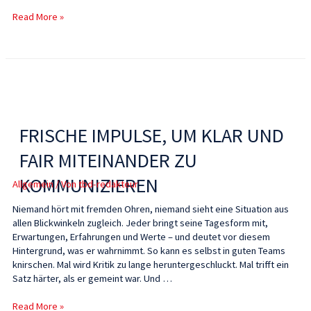
Read More »
FRISCHE IMPULSE, UM KLAR UND
FAIR MITEINANDER ZU
KOMMUNIZIEREN
Allgemein
/ Von
tbd-redakteur
Niemand hört mit fremden Ohren, niemand sieht eine Situation aus
allen Blickwinkeln zugleich. Jeder bringt seine Tagesform mit,
Erwartungen, Erfahrungen und Werte – und deutet vor diesem
Hintergrund, was er wahrnimmt. So kann es selbst in guten Teams
knirschen. Mal wird Kritik zu lange heruntergeschluckt. Mal trifft ein
Satz härter, als er gemeint war. Und …
Read More »