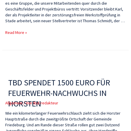
es eine Gruppe, die unsere Mitarbeitenden quer durch die
Geschäftsfelder und Projektbüros vertritt: Vorsitzender bleibt Karl,
der als Projektleiter in der zerstörungsfreien Werkstoffprüfung in
Stade arbeitet, sein neuer Stellvertreter ist Thomas Schmidt, der …
Read More »
TBD SPENDET 1500 EURO FÜR
FEUERWEHR-NACHWUCHS IN
HORSTEN
Allgemein
/ Von
tbd-redakteur
Wie ein kilometerlanger Feuerwehrschlauch zieht sich die Horster
Hauptstraße durch die zweitgrößte Ortschaft der Gemeinde
Friedeburg. Und am Rande dieser Straße rollen gut zwei Dutzend
Jugendliche regelmäßig eigene Schläuche aus, üben Handgriffe,