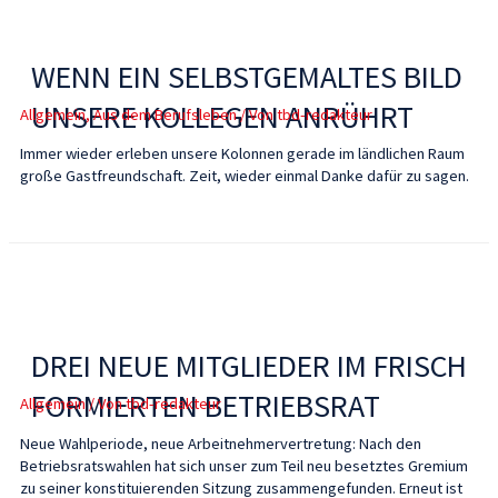
WENN EIN SELBSTGEMALTES BILD
UNSERE KOLLEGEN ANRÜHRT
Allgemein
,
Aus dem Berufsleben
/ Von
tbd-redakteur
Immer wieder erleben unsere Kolonnen gerade im ländlichen Raum
große Gastfreundschaft. Zeit, wieder einmal Danke dafür zu sagen.
DREI NEUE MITGLIEDER IM FRISCH
FORMIERTEN BETRIEBSRAT
Allgemein
/ Von
tbd-redakteur
Neue Wahlperiode, neue Arbeitnehmervertretung: Nach den
Betriebsratswahlen hat sich unser zum Teil neu besetztes Gremium
zu seiner konstituierenden Sitzung zusammengefunden. Erneut ist