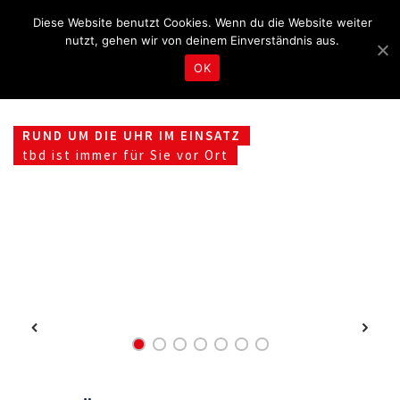
Fragen & Beratung unter 04465 8080
kontakt@tbd.de
Diese Website benutzt Cookies. Wenn du die Website weiter
nutzt, gehen wir von deinem Einverständnis aus.
OK
RUND UM DIE UHR IM EINSATZ
tbd ist immer für Sie vor Ort