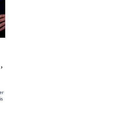
,
er
is