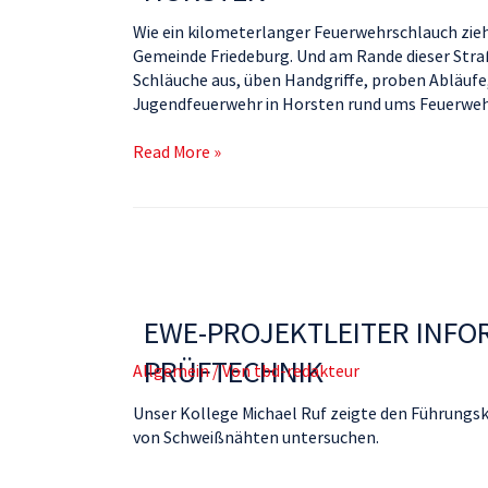
Wie ein kilometerlanger Feuerwehrschlauch zieh
Gemeinde Friedeburg. Und am Rande dieser Stra
Schläuche aus, üben Handgriffe, proben Abläufe,
Jugendfeuerwehr in Horsten rund ums Feuerweh
Read More »
EWE-PROJEKTLEITER INFOR
PRÜFTECHNIK
Allgemein
/ Von
tbd-redakteur
Unser Kollege Michael Ruf zeigte den Führungs
von Schweißnähten untersuchen.