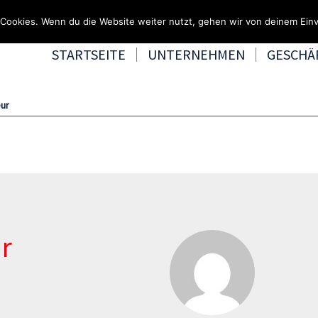
Fragen & Beratung unter 0
Cookies. Wenn du die Website weiter nutzt, gehen wir von deinem Einv
STARTSEITE
UNTERNEHMEN
GESCHÄ
eur
r