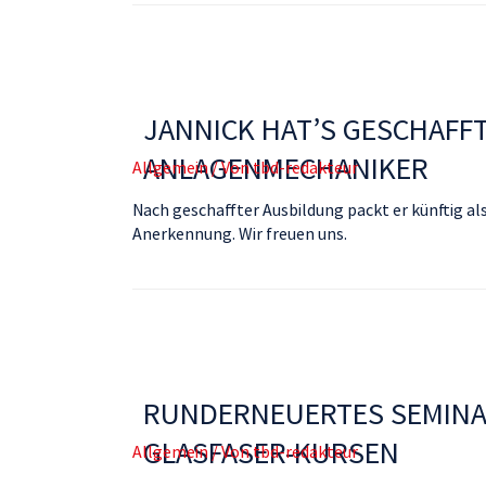
JANNICK HAT’S GESCHAFF
ANLAGENMECHANIKER
Allgemein
/ Von
tbd-redakteur
Nach geschaffter Ausbildung packt er künftig als
Anerkennung. Wir freuen uns.
RUNDERNEUERTES SEMINA
GLASFASER-KURSEN
Allgemein
/ Von
tbd-redakteur