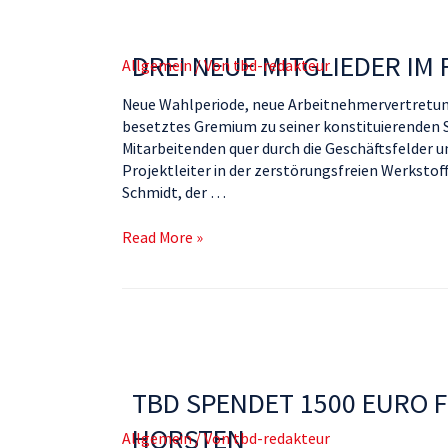
DREI NEUE MITGLIEDER IM
Allgemein
/ Von
tbd-redakteur
Neue Wahlperiode, neue Arbeitnehmervertretung
besetztes Gremium zu seiner konstituierenden 
Mitarbeitenden quer durch die Geschäftsfelder un
Projektleiter in der zerstörungsfreien Werkstof
Schmidt, der …
Read More »
TBD SPENDET 1500 EURO
HORSTEN
Allgemein
/ Von
tbd-redakteur