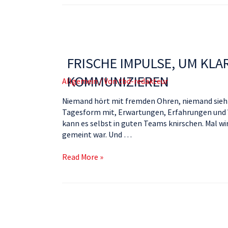
FRISCHE IMPULSE, UM KLA
KOMMUNIZIEREN
Allgemein
/ Von
tbd-redakteur
Niemand hört mit fremden Ohren, niemand sieht e
Tagesform mit, Erwartungen, Erfahrungen und W
kann es selbst in guten Teams knirschen. Mal wird
gemeint war. Und …
Read More »