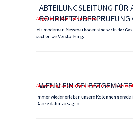
ABTEILUNGSLEITUNG FÜR 
ROHRNETZÜBERPRÜFUNG 
Allgemein
/ Von
tbd-redakteur
Mit modernen Messmethoden sind wir in der Gasl
suchen wir Verstärkung.
WENN EIN SELBSTGEMALTE
Allgemein
,
Aus dem Berufsleben
/ Von
tbd-reda
Immer wieder erleben unsere Kolonnen gerade i
Danke dafür zu sagen.