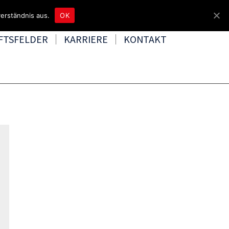
4465 8080
kontakt@tbd.de
erständnis aus.
OK
FTSFELDER
KARRIERE
KONTAKT