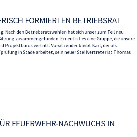
 FRISCH FORMIERTEN BETRIEBSRAT
: Nach den Betriebsratswahlen hat sich unser zum Teil neu
Sitzung zusammengefunden. Erneut ist es eine Gruppe, die unsere
d Projektbüros vertritt: Vorsitzender bleibt Karl, der als
fprüfung in Stade arbeitet, sein neuer Stellvertreter ist Thomas
 FÜR FEUERWEHR-NACHWUCHS IN