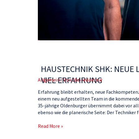
HAUSTECHNIK SHK: NEUE 
VIEL ERFAHRUNG
Allgemein
/ Von
tbd-redakteur
Erfahrung bleibt erhalten, neue Fachkompeten
einem neu aufgestellten Team in die kommenden 
35-jährige Oldenburger übernimmt dabei vor all
ebenso wie die planerische Seite: Der Techniker
Read More »