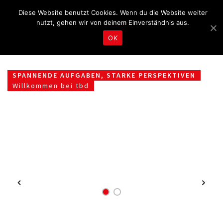
Fragen & Beratung unter 04465 8080
kontakt@tbd.de
Diese Website benutzt Cookies. Wenn du die Website weiter
nutzt, gehen wir von deinem Einverständnis aus.
OK
SPANNENDE AUFGABEN, STARKE PERSPEKTIVEN
Willkommen bei tbd