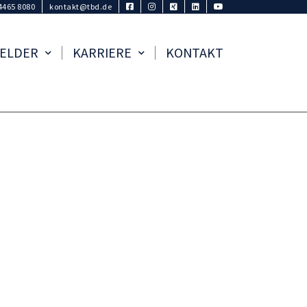
4465 8080
kontakt@tbd.de
FELDER
KARRIERE
KONTAKT