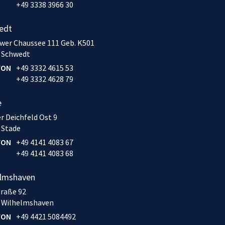
+49 3338 3966 30
edt
wer Chaussee 111 Geb. K501
 Schwedt
FON
+49 3332 4615 53
+49 3332 4628 79
e
r Deichfeld Ost 9
 Stade
FON
+49 4141 4083 67
+49 4141 4083 68
elmshaven
traße 92
 Wilhelmshaven
FON
+49 4421 5084492