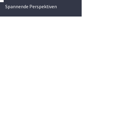
Schritt.
Spannende Perspektiven
entdecken ...