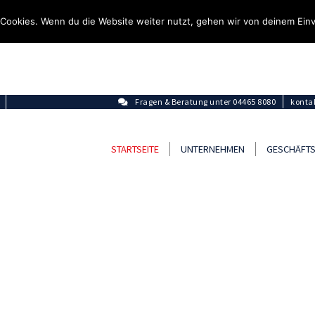
Cookies. Wenn du die Website weiter nutzt, gehen wir von deinem Einv
Fragen & Beratung unter 04465 8080
konta
STARTSEITE
UNTERNEHMEN
GESCHÄFTS