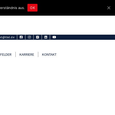
erständnis aus.
OK
kt@tbd.de
FELDER
KARRIERE
KONTAKT