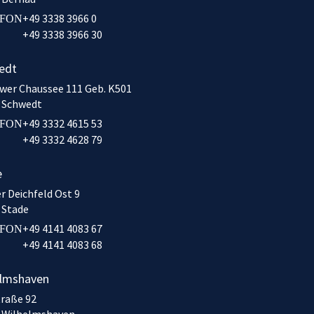
+49 3338 3966 0
EFON
+49 3338 3966 30
edt
wer Chaussee 111 Geb. K501
 Schwedt
+49 3332 4615 53
EFON
+49 3332 4628 79
e
r Deichfeld Ost 9
 Stade
+49 4141 4083 67
EFON
+49 4141 4083 68
elmshaven
traße 92
 Wilhelmshaven