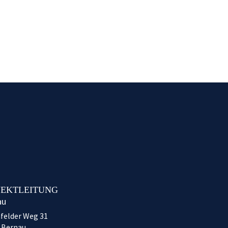
JEKTLEITUNG
au
felder Weg 31
 Bernau