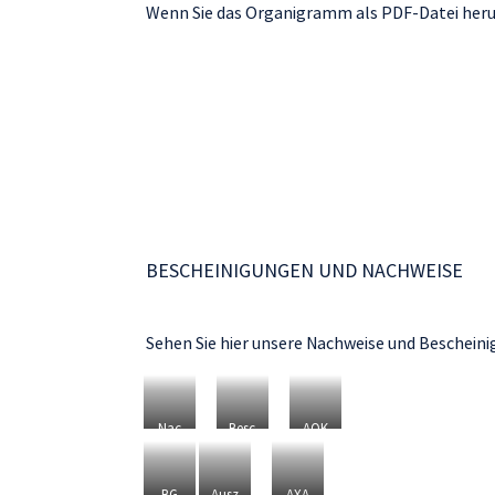
Wenn Sie das Organigramm als PDF-Datei herun
BESCHEINIGUNGEN UND NACHWEISE
Sehen Sie hier unsere Nachweise und Bescheini
Nac
Besc
AOK
hwei
heini
Unb
s zur
gun
eden
Steu
g in
klich
BG
Ausz
AXA