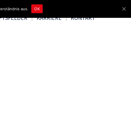
4465 8080
kontakt@tbd.de
erständnis aus.
OK
FTSFELDER
KARRIERE
KONTAKT