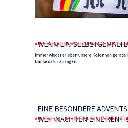
WENN EIN SELBSTGEMALTE
Allgemein
,
Aus dem Berufsleben
/ Von
tbd-reda
Immer wieder erleben unsere Kolonnen gerade i
Danke dafür zu sagen.
EINE BESONDERE ADVENTS
WEIHNACHTEN EINE RENTI
Allgemein
,
Aus dem Berufsleben
/ Von
tbd-reda