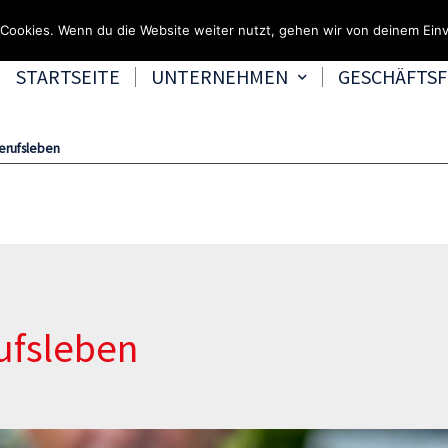
Fragen & Beratung unter 0
Cookies. Wenn du die Website weiter nutzt, gehen wir von deinem Einv
STARTSEITE
UNTERNEHMEN
GESCHÄFTS
erufsleben
ufsleben