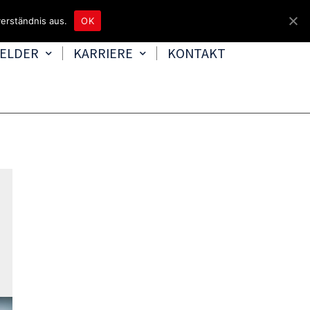
4465 8080
kontakt@tbd.de
erständnis aus.
OK
FELDER
KARRIERE
KONTAKT