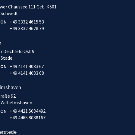
wer Chaussee 111 Geb. K501
 Schwedt
FON
+49 3332 4615 53
+49 3332 4628 79
e
r Deichfeld Ost 9
 Stade
FON
+49 4141 4083 67
+49 4141 4083 68
elmshaven
traße 92
 Wilhelmshaven
FON
+49 4421 5084492
+49 4465 8088167
erstede