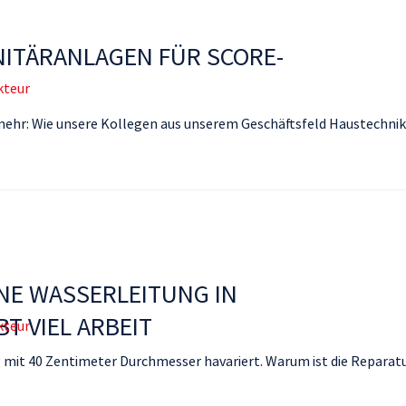
ITÄRANLAGEN FÜR SCORE-
kteur
r: Wie unsere Kollegen aus unserem Geschäftsfeld Haustechnik
NE WASSERLEITUNG IN
T VIEL ARBEIT
kteur
 mit 40 Zentimeter Durchmesser havariert. Warum ist die Reparat