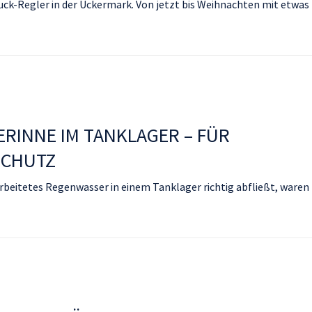
ck-Regler in der Uckermark. Von jetzt bis Weihnachten mit etwas
INNE IM TANKLAGER – FÜR
SCHUTZ
rbeitetes Regenwasser in einem Tanklager richtig abfließt, waren