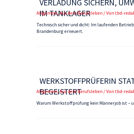
VERLADUNG SICHERN, UM
IM TANKLAGER
Allgemein
,
Aus dem Berufsleben
/ Von
tbd-reda
Technisch sicher und dicht: Im laufenden Betrie
Brandenburg erneuert.
WERKSTOFFPRÜFERIN STAT
BEGEISTERT
Allgemein
,
Aus dem Berufsleben
/ Von
tbd-reda
Warum Werkstoffprüfung kein Männerjob ist – un