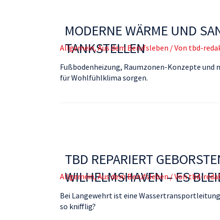
MODERNE WÄRME UND SAN
TANKSTELLEN
Allgemein
,
Aus dem Berufsleben
/ Von
tbd-reda
Fußbodenheizung, Raumzonen-Konzepte und meh
für Wohlfühlklima sorgen.
TBD REPARIERT GEBORSTE
WILHELMSHAVEN – ES BLEIB
Allgemein
,
Aus dem Berufsleben
/ Von
tbd-reda
Bei Langewehrt ist eine Wassertransportleitung
so knifflig?