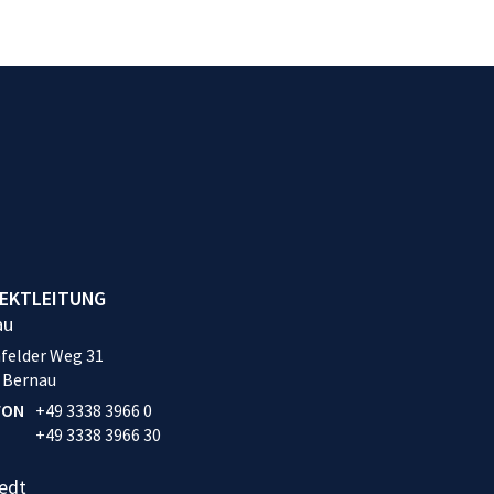
EKTLEITUNG
au
felder Weg 31
 Bernau
FON
+49 3338 3966 0
+49 3338 3966 30
edt