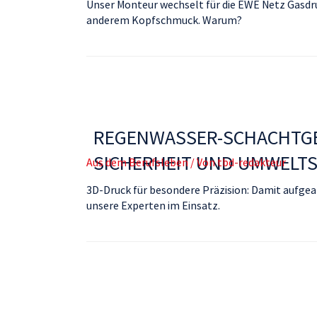
Unser Monteur wechselt für die EWE Netz Gasdru
anderem Kopfschmuck. Warum?
REGENWASSER-SCHACHTGER
SICHERHEIT UND UMWELT
Aus dem Berufsleben
/ Von
tbd-redakteur
3D-Druck für besondere Präzision: Damit aufgea
unsere Experten im Einsatz.