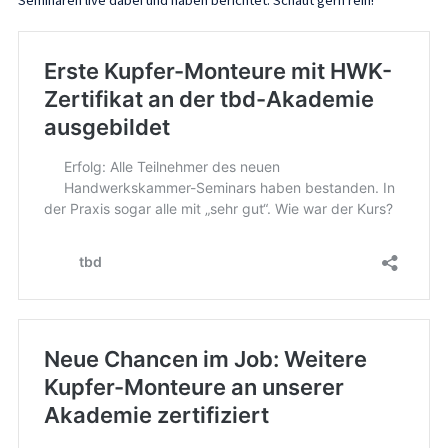
Seminaren live dabei und haben berichtet: Schaut gern rein!