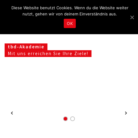
Fragen & Beratung unter 04465 8080
kontakt@tbd.de
Diese Website benutzt Cookies. Wenn du die Website weiter
nutzt, gehen wir von deinem Einverständnis aus.
OK
tbd-Akademie
Mit uns erreichen Sie Ihre Ziele!