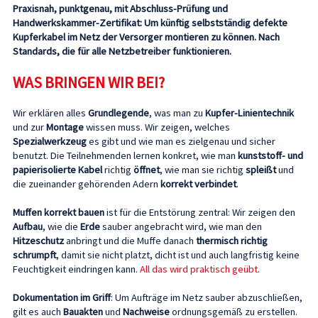
Praxisnah, punktgenau, mit Abschluss-Prüfung und
Handwerkskammer-Zertifikat: Um künftig selbstständig defekte
Kupferkabel im Netz der Versorger montieren zu können. Nach
Standards, die für alle Netzbetreiber funktionieren.
WAS BRINGEN WIR BEI?
Wir erklären alles
Grundlegende
, was man zu
Kupfer-Linientechnik
und zur
Montage
wissen muss. Wir zeigen, welches
Spezialwerkzeug
es gibt und wie man es zielgenau und sicher
benutzt. Die Teilnehmenden lernen konkret, wie man
kunststoff- und
papierisolierte Kabel
richtig
öffnet
, wie man sie richtig
spleißt
und
die zueinander gehörenden Adern
korrekt verbindet
.
Muffen korrekt bauen
ist für die Entstörung zentral: Wir zeigen den
Aufbau
, wie die
Erde
sauber angebracht wird, wie man den
Hitzeschutz
anbringt und die Muffe danach
thermisch richtig
schrumpft
, damit sie nicht platzt, dicht ist und auch langfristig keine
Feuchtigkeit eindringen kann.
All das wird praktisch geübt
.
Dokumentation im Griff
: Um Aufträge im Netz sauber abzuschließen,
gilt es auch
Bauakten
und
Nachweise
ordnungsgemäß zu erstellen.