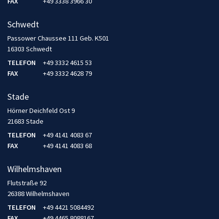
FAX
+49 3338 3966 30
Schwedt
Passower Chaussee 111 Geb. K501
16303 Schwedt
TELEFON
+49 3332 4615 53
FAX
+49 3332 4628 79
Stade
Hörner Deichfeld Ost 9
21683 Stade
TELEFON
+49 4141 4083 67
FAX
+49 4141 4083 68
Wilhelmshaven
Flutstraße 92
26388 Wilhelmshaven
TELEFON
+49 4421 5084492
FAX
+49 4465 8088167