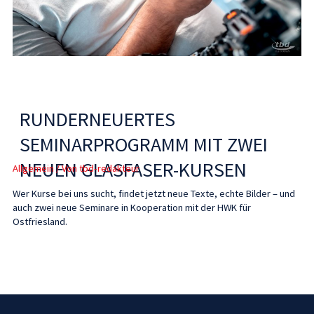
RUNDERNEUERTES
SEMINARPROGRAMM MIT ZWEI
NEUEN GLASFASER-KURSEN
Allgemein
/ Von
tbd-redakteur
Wer Kurse bei uns sucht, findet jetzt neue Texte, echte Bilder – und
auch zwei neue Seminare in Kooperation mit der HWK für
Ostfriesland.