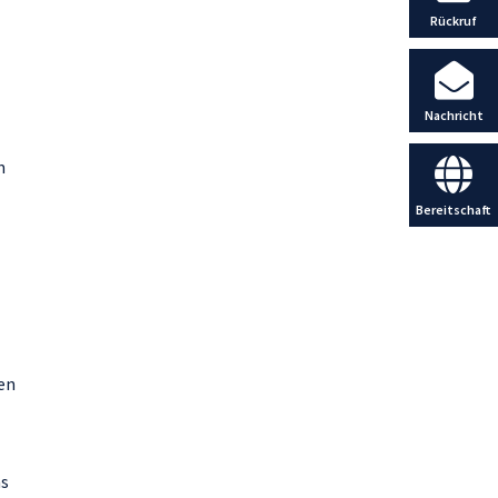
Rückruf
Nachricht
m
Bereitschaft
sen
ns