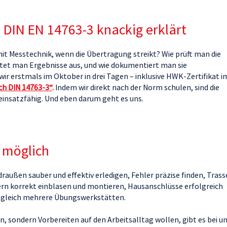
 DIN EN 14763-3 knackig erklärt
 mit Messtechnik, wenn die Übertragung streikt? Wie prüft man die
rtet man Ergebnisse aus, und wie dokumentiert man sie
ir erstmals im Oktober in drei Tagen – inklusive HWK-Zertifikat i
ch DIN 14763-3“
.
Indem wir direkt nach der Norm schulen, sind die
einsatzfähig. Und eben darum geht es uns.
e möglich
 draußen sauber und effektiv erledigen, Fehler präzise finden, Tras
ern korrekt einblasen und montieren, Hausanschlüsse erfolgreich
e gleich mehrere Übungswerkstätten.
, sondern Vorbereiten auf den Arbeitsalltag wollen, gibt es bei u