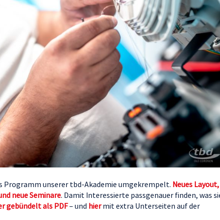
 das Programm unserer tbd-Akademie umgekrempelt.
Neues Layout,
– und neue Seminare
. Damit Interessierte passgenauer finden, was si
er gebündelt als PDF
– und
hier
mit extra Unterseiten auf der