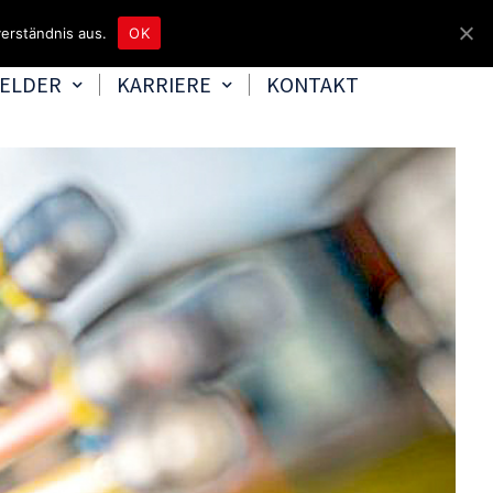
unter 04465 8080
bereitschaft@tbd.de
erständnis aus.
OK
FELDER
KARRIERE
KONTAKT