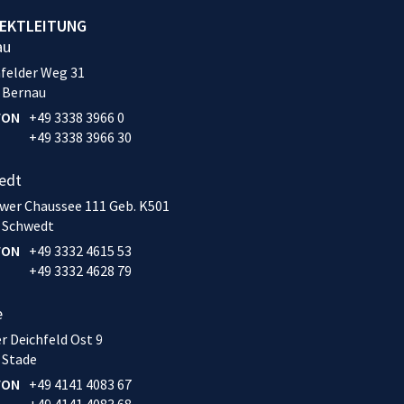
EKTLEITUNG
au
felder Weg 31
 Bernau
FON
+49 3338 3966 0
+49 3338 3966 30
edt
wer Chaussee 111 Geb. K501
 Schwedt
FON
+49 3332 4615 53
+49 3332 4628 79
e
r Deichfeld Ost 9
 Stade
FON
+49 4141 4083 67
+49 4141 4083 68