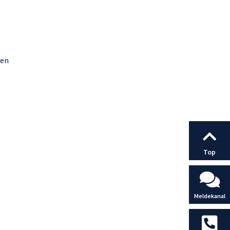
ben
Top
t
Meldekanal