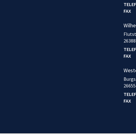
TELE
FAX
Wilh
Fluts
26388
TELE
FAX
West
Burgs
26655
TELE
FAX