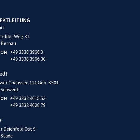
EKTLEITUNG
au
felder Weg 31
 Bernau
FON
+49 3338 3966 0
+49 3338 3966 30
edt
wer Chaussee 111 Geb. K501
 Schwedt
FON
+49 3332 4615 53
+49 3332 4628 79
e
r Deichfeld Ost 9
 Stade