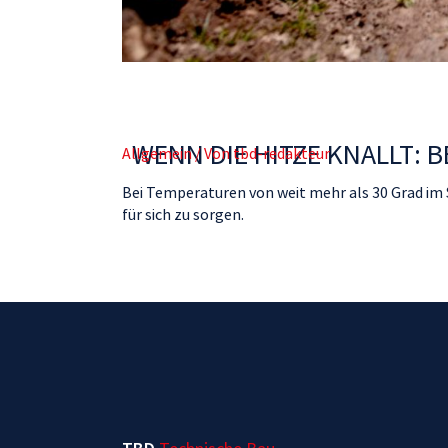
WENN DIE HITZE KNALLT:
Allgemein
/ Von
tbd-redakteur
Bei Temperaturen von weit mehr als 30 Grad im 
für sich zu sorgen.