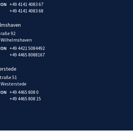
FON
+49 4141 4083 67
+49 4141 4083 68
elmshaven
traße 92
 Wilhelmshaven
FON
+49 4421 5084492
+49 4465 8088167
erstede
traße 51
 Westerstede
FON
+49 4465 808 0
+49 4465 808 15