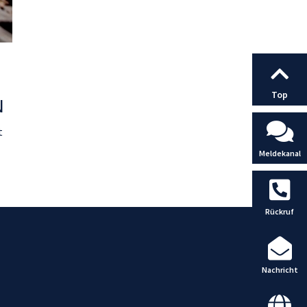
Top
N
t
Meldekanal
Rückruf
Nachricht