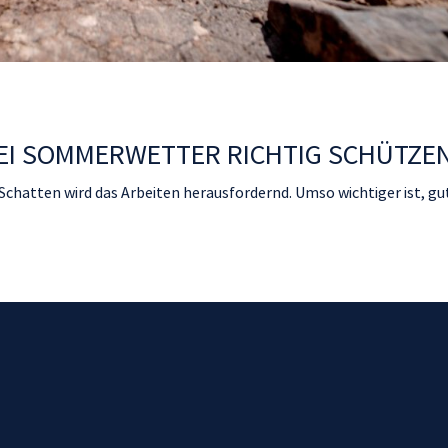
 BEI SOMMERWETTER RICHTIG SCHÜTZE
Schatten wird das Arbeiten herausfordernd. Umso wichtiger ist, gu