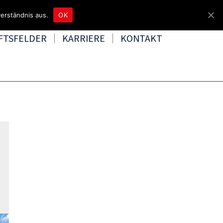
4465 8080
kontakt@tbd.de
erständnis aus.
OK
FTSFELDER
KARRIERE
KONTAKT