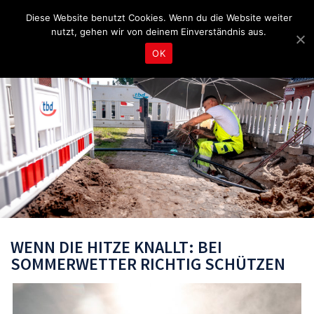
Fragen & Beratung unter 04465 8080
bereitschaft@tbd.de
Diese Website benutzt Cookies. Wenn du die Website weiter
nutzt, gehen wir von deinem Einverständnis aus.
OK
WENN DIE HITZE KNALLT: BEI
SOMMERWETTER RICHTIG SCHÜTZEN