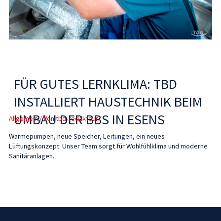
FÜR GUTES LERNKLIMA: TBD
INSTALLIERT HAUSTECHNIK BEIM
UMBAU DER BBS IN ESENS
Allgemein
/ Von
tbd-redakteur
Wärmepumpen, neue Speicher, Leitungen, ein neues
Lüftungskonzept: Unser Team sorgt für Wohlfühlklima und moderne
Sanitäranlagen.