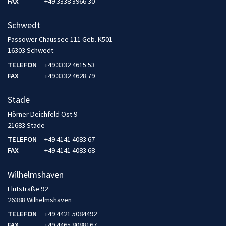
FAX
+49 3338 3966 30
Schwedt
Passower Chaussee 111 Geb. K501
16303 Schwedt
TELEFON
+49 3332 4615 53
FAX
+49 3332 4628 79
Stade
Hörner Deichfeld Ost 9
21683 Stade
TELEFON
+49 4141 4083 67
FAX
+49 4141 4083 68
Wilhelmshaven
Flutstraße 92
26388 Wilhelmshaven
TELEFON
+49 4421 5084492
FAX
+49 4465 8088167