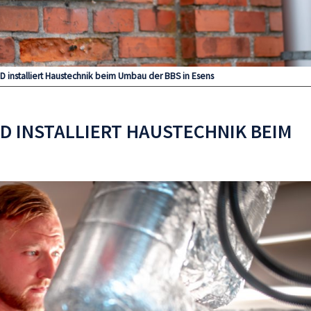
BD installiert Haustechnik beim Umbau der BBS in Esens
D INSTALLIERT HAUSTECHNIK BEIM