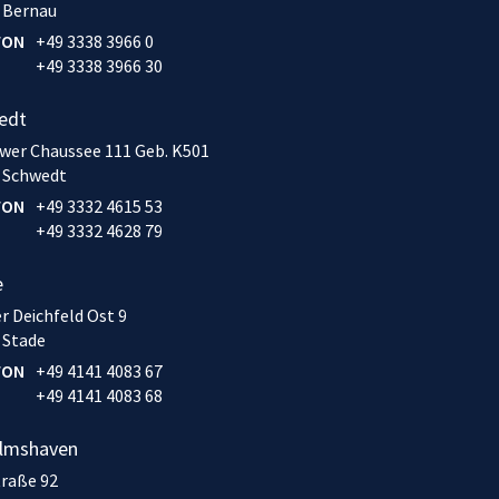
 Bernau
FON
+49 3338 3966 0
+49 3338 3966 30
edt
wer Chaussee 111 Geb. K501
 Schwedt
FON
+49 3332 4615 53
+49 3332 4628 79
e
r Deichfeld Ost 9
 Stade
FON
+49 4141 4083 67
+49 4141 4083 68
elmshaven
traße 92