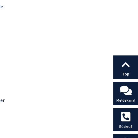
de
Top
her
Meldekanal
Rückruf