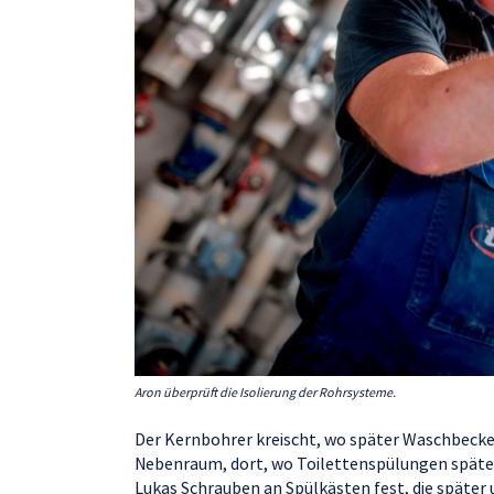
Aron überprüft die Isolierung der Rohrsysteme.
Der Kernbohrer kreischt, wo später Waschbecken
Nebenraum, dort, wo Toilettenspülungen später 
Lukas Schrauben an Spülkästen fest, die später