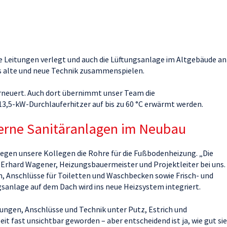
e Leitungen verlegt und auch die Lüftungsanlage im Altgebäude an
 alte und neue Technik zusammenspielen.
erneuert. Auch dort übernimmt unser Team die
3,5-kW-Durchlauferhitzer auf bis zu 60 °C erwärmt werden.
rne Sanitäranlagen im Neubau
rlegen unsere Kollegen die Rohre für die Fußbodenheizung. „Die
gt Erhard Wagener, Heizungsbauermeister und Projektleiter bei uns.
, Anschlüsse für Toiletten und Waschbecken sowie Frisch- und
sanlage auf dem Dach wird ins neue Heizsystem integriert.
tungen, Anschlüsse und Technik unter Putz, Estrich und
it fast unsichtbar geworden – aber entscheidend ist ja, wie gut sie