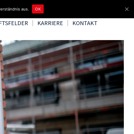
unter 04465 8080
bereitschaft@tbd.de
erständnis aus.
OK
FTSFELDER
KARRIERE
KONTAKT