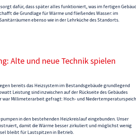
sorgt dafür, dass später alles funktioniert, was im fertigen Gebäu
chafft die Grundlage für Wärme und fließendes Wasser: im
Sanitärräumen ebenso wie in der Lehrküche des Standorts.
g: Alte und neue Technik spielen
egen bereits das Heizsystem im Bestandsgebäude grundlegend
watt Leistung sind inzwischen auf der Rückseite des Gebäudes
er war Millimeterarbeit gefragt: Hoch- und Niedertemperaturspeic
.
pumpen in den bestehenden Heizkreislauf eingebunden. Unser
struiert, damit die Wärme besser zirkuliert und möglichst wenig
l bleibt für Lastspitzen in Betrieb.