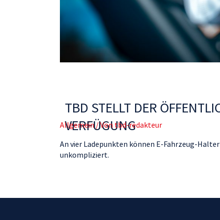
TBD STELLT DER ÖFFENTL
VERFÜGUNG
Allgemein
/ Von
tbd-redakteur
An vier Ladepunkten können E-Fahrzeug-Halter d
unkompliziert.