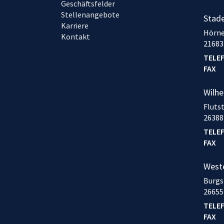
Geschäftsfelder
Stellenangebote
Stad
Karriere
Hörne
Kontakt
21683
TELE
FAX
Wilh
Fluts
26388
TELE
FAX
West
Burgs
26655
TELE
FAX