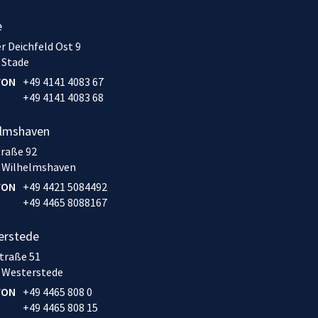
e
r Deichfeld Ost 9
 Stade
FON
+49 4141 4083 67
+49 4141 4083 68
elmshaven
traße 92
 Wilhelmshaven
FON
+49 4421 5084492
+49 4465 8088167
erstede
traße 51
 Westerstede
FON
+49 4465 808 0
+49 4465 808 15