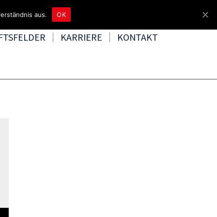
4465 8080
kontakt@tbd.de
erständnis aus.
OK
FTSFELDER
KARRIERE
KONTAKT