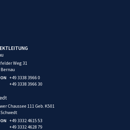
EKTLEITUNG
au
felder Weg 31
 Bernau
FON
+49 3338 3966 0
+49 3338 3966 30
edt
wer Chaussee 111 Geb. K501
 Schwedt
FON
+49 3332 4615 53
+49 3332 4628 79