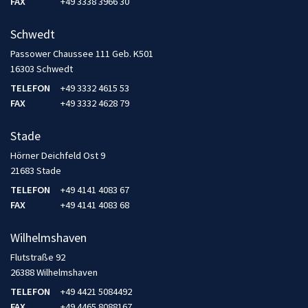
FAX
+49 3338 3966 30
Schwedt
Passower Chaussee 111 Geb. K501
16303 Schwedt
TELEFON
+49 3332 4615 53
FAX
+49 3332 4628 79
Stade
Hörner Deichfeld Ost 9
21683 Stade
TELEFON
+49 4141 4083 67
FAX
+49 4141 4083 68
Wilhelmshaven
Flutstraße 92
26388 Wilhelmshaven
TELEFON
+49 4421 5084492
FAX
+49 4465 8088167