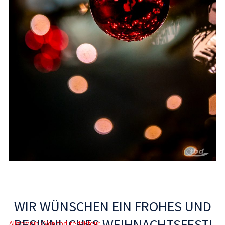
WIR WÜNSCHEN EIN FROHES UND
BESINNLICHES WEIHNACHTSFEST!
Allgemein
/ Von
tbd-redakteur