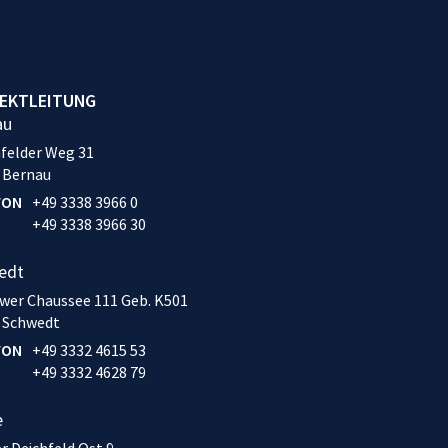
EKTLEITUNG
au
felder Weg 31
 Bernau
FON
+49 3338 3966 0
+49 3338 3966 30
edt
wer Chaussee 111 Geb. K501
 Schwedt
FON
+49 3332 4615 53
+49 3332 4628 79
e
r Deichfeld Ost 9