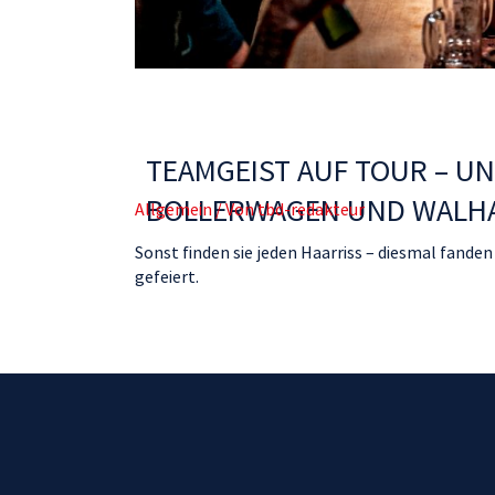
TEAMGEIST AUF TOUR – U
BOLLERWAGEN UND WALH
Allgemein
/ Von
tbd-redakteur
Sonst finden sie jeden Haarriss – diesmal fanden
gefeiert.