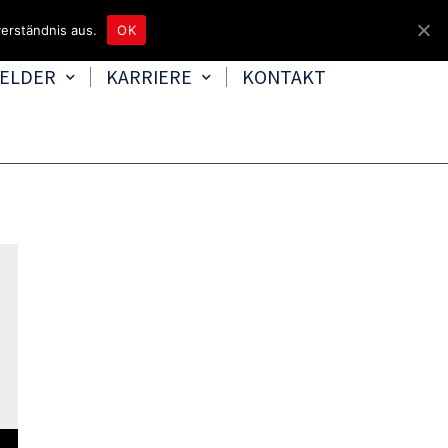
4465 8080
kontakt@tbd.de
erständnis aus.
OK
FELDER
KARRIERE
KONTAKT