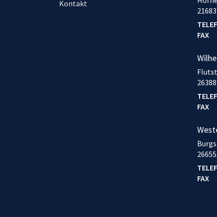
Kontakt
21683
TELE
FAX
Wilh
Fluts
26388
TELE
FAX
West
Burgs
26655
TELE
FAX