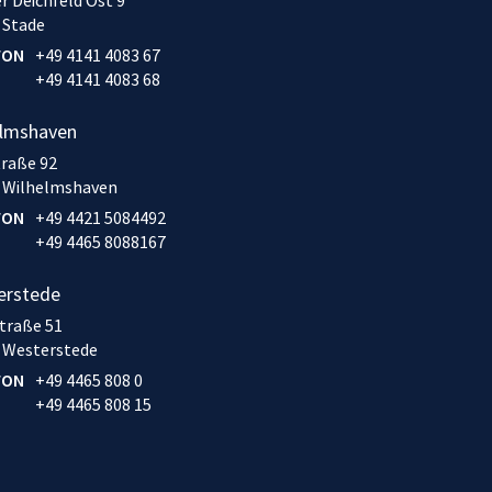
 Stade
FON
+49 4141 4083 67
+49 4141 4083 68
elmshaven
traße 92
 Wilhelmshaven
FON
+49 4421 5084492
+49 4465 8088167
erstede
traße 51
 Westerstede
FON
+49 4465 808 0
+49 4465 808 15