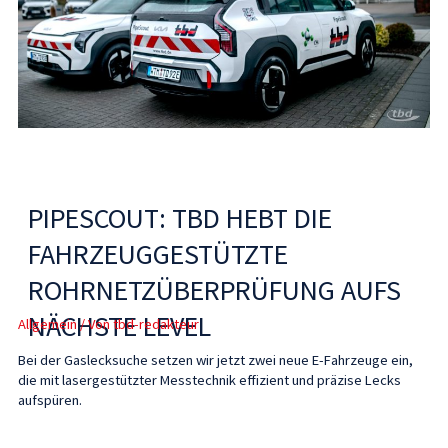
PIPESCOUT: TBD HEBT DIE
FAHRZEUGGESTÜTZTE
ROHRNETZÜBERPRÜFUNG AUFS
NÄCHSTE LEVEL
Allgemein
/ Von
tbd-redakteur
Bei der Gaslecksuche setzen wir jetzt zwei neue E-Fahrzeuge ein,
die mit lasergestützter Messtechnik effizient und präzise Lecks
aufspüren.