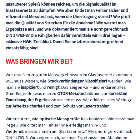
unsauberer Spleiß können reichen, um die Signalqualität im
Glasfasernetz zu dämpfen. Wie aber findet man Fehler sicher und
effizient mit Messtechnik, wenn die Übertragung streikt? Wie prüft
man die Qualität von Strecken für die Abnahme? Wie wertet man
Ergebnisse aus, und wie dokumentiert man sie normgerecht nach
DIN 14763-3? Die Fähigkeiten dafür vermitteln wir in drei Tagen –
inklusive HWK-Zertifikat. Damit Sie netzbetreiberübergreifend
einsatzfähig sind.
WAS BRINGEN WIR BEI?
Wer draußen zu guten Messergebnissen im Glasfasernetz kommen
will, muss wissen, wie
Steckverbindungen klassifiziert
werden, wie
man sie
inspiziert
und
reinigt
. Das zeigen wir – und erklären alles
Grundlegende, was man zu
OTDR-Messtechnik
und zur
korrekten
Einordnung der Ergebnisse
wissen muss. Wir erklären alles Wichtige
zur
Arbeitssicherheit
und zum
Schutz vor Laserstrahlen
.
Wir erläutern, wie
optische Messgeräte
funktionieren: Wie misst man
Pegel? Wie ortet man Fehler? Wie erledigt man In- und
Wiederinbetriebnahmen am Glasfasernetz? Alles normgerecht nach
DIN 14763-3. Wir zeigen auch, wie man Ergebnisse und Abnahmen