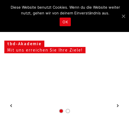
Fragen & Beratung unter 04465 8080
kontakt@tbd.de
Diese Website benutzt Cookies. Wenn du die Website weiter
nutzt, gehen wir von deinem Einverständnis aus.
OK
tbd-Akademie
Mit uns erreichen Sie Ihre Ziele!