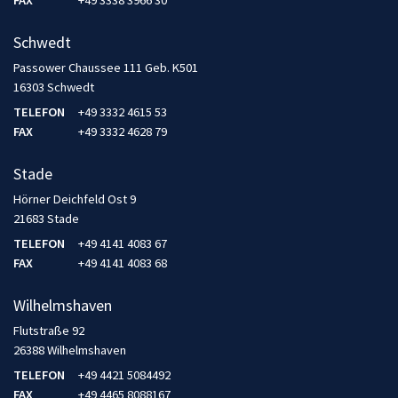
FAX
+49 3338 3966 30
Schwedt
Passower Chaussee 111 Geb. K501
16303 Schwedt
TELEFON
+49 3332 4615 53
FAX
+49 3332 4628 79
Stade
Hörner Deichfeld Ost 9
21683 Stade
TELEFON
+49 4141 4083 67
FAX
+49 4141 4083 68
Wilhelmshaven
Flutstraße 92
26388 Wilhelmshaven
TELEFON
+49 4421 5084492
FAX
+49 4465 8088167