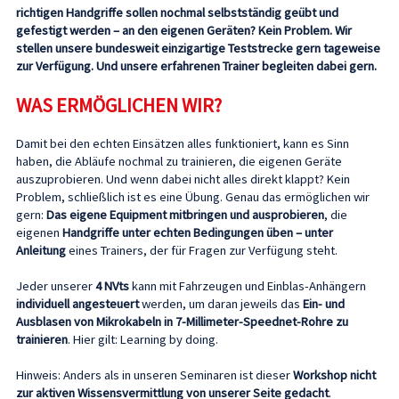
richtigen Handgriffe sollen nochmal selbstständig geübt und
gefestigt werden – an den eigenen Geräten? Kein Problem. Wir
stellen unsere bundesweit einzigartige Teststrecke gern tageweise
zur Verfügung. Und unsere erfahrenen Trainer begleiten dabei gern.
WAS ERMÖGLICHEN WIR?
Damit bei den echten Einsätzen alles funktioniert, kann es Sinn
haben, die Abläufe nochmal zu trainieren, die eigenen Geräte
auszuprobieren. Und wenn dabei nicht alles direkt klappt? Kein
Problem, schließlich ist es eine Übung. Genau das ermöglichen wir
gern:
Das eigene Equipment mitbringen und ausprobieren
, die
eigenen
Handgriffe unter echten Bedingungen üben – unter
Anleitung
eines Trainers, der für Fragen zur Verfügung steht.
Jeder unserer
4 NVts
kann mit Fahrzeugen und Einblas-Anhängern
individuell angesteuert
werden, um daran jeweils das
Ein- und
Ausblasen von Mikrokabeln in 7-Millimeter-Speednet-Rohre zu
trainieren
. Hier gilt: Learning by doing.
Hinweis: Anders als in unseren Seminaren ist dieser
Workshop nicht
zur aktiven Wissensvermittlung von unserer Seite gedacht
.