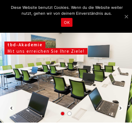
Fragen & Beratung unter 04465 8080
kontakt@tbd.de
Diese Website benutzt Cookies. Wenn du die Website weiter
nutzt, gehen wir von deinem Einverständnis aus.
OK
tbd-Akademie
Mit uns erreichen Sie Ihre Ziele!