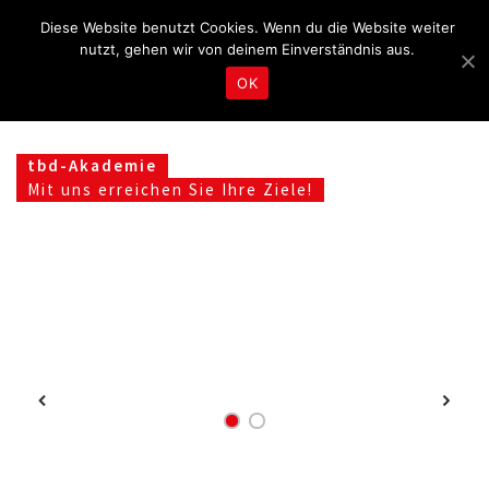
Fragen & Beratung unter 04465 8080
kontakt@tbd.de
Diese Website benutzt Cookies. Wenn du die Website weiter
nutzt, gehen wir von deinem Einverständnis aus.
OK
tbd-Akademie
Mit uns erreichen Sie Ihre Ziele!