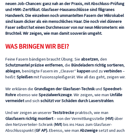
neuen Job-Chancen: ganz nah an der Praxis, mit Abschluss-Prüfung
und HWK-Zertifikat. Glasfaser-Hausanschlüsse sind filigranes
Handwerk. Die einzelnen noch ummantelten Fasern der Mikrokabel
sind kaum dicker als ein menschliches Haar. Die noch viel dünnere
Faser selbst hat einen Durchmesser von nur neun Mikrometern: ein
Bruchteil.
Wir zeigen, wie man damit souverän umgeht.
WAS BRINGEN WIR BEI?
Feine Fasern bändigen braucht Übung. Sie
absetzen
, den
Schutzmantel präzise entfernen
, die
Bündeladern richtig sortieren
,
ablegen
, benötigte Fasern im „Cleaver“
kappen
und zu
verbinden
–
heißt:
Spleißen
mit Fusionsspleißgerät. Wie all das geht, zeigen wir.
Wir erklären die
Grundlagen der Glasfaser-Technik
und
Speednet-
Rohre
ebenso wie
Spezialwerkzeuge
. Wir zeigen, wie man
Unfälle
vermeidet
und sich
schützt vor Schäden durch Laserstrahlen
.
Und wir zeigen an unserer
Teststrecke
praktisch, wie man
Glasfasern richtig montiert
– von der Vermittlungsstelle (
HVt
) über
den Netzverteiler-Schrank (
NVt
) bis ins Haus zum Glasfaser-
Abschlusspunkt (
GF AP).
Ebenso, wie man
Abzweige
setzt und auch