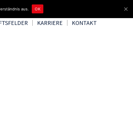
4465 8080
kontakt@tbd.de
erständnis aus.
OK
FTSFELDER
KARRIERE
KONTAKT