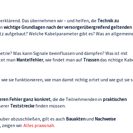
sterklärend. Das übernehmen wir – und helfen, die
Technik zu
ln
wichtige Grundlagen nach der versorgerübergreifend geltenden
etz aufgebaut? Welche Kabelparameter gibt es? Was an allgemein
metrie? Was kann Signale beeinflussen und dämpfen? Was ist mit
rtet man
Mantelfehler
, wie findet man auf
Trassen
das richtige Kab
, wie sie funktionieren, wie man damit richtig ortet und wie gut sie s
eren Fehler ganz konkret
, die die Teilnehmenden in
praktischen
serer
Teststrecke
finden müssen.
uber abzuschließen, gilt es auch
Bauakten
und
Nachweise
 zeigen wir.
Alles praxisnah.