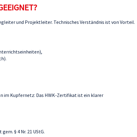
GEEIGNET?
eiter und Projektleiter. Technisches Verständnis ist von Vorteil.
nterrichtseinheiten),
ch).
 im Kupfernetz: Das HWK-Zertifikat ist ein klarer
 gem. § 4 Nr. 21 UStG.