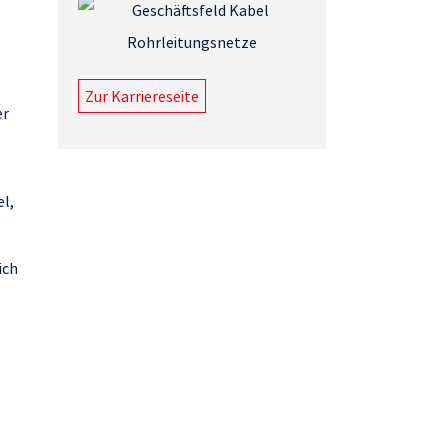
Zur Karriereseite
er
el,
ich