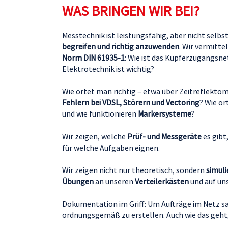
WAS BRINGEN WIR BEI?
Messtechnik ist leistungsfähig, aber nicht selb
begreifen und richtig anzuwenden
. Wir vermitte
Norm DIN 61935-1
: Wie ist das Kupferzugangsn
Elektrotechnik ist wichtig?
Wie ortet man richtig – etwa über Zeitreflekto
Fehlern bei VDSL, Störern und Vectoring
? Wie o
und wie funktionieren
Markersysteme
?
Wir zeigen, welche
Prüf- und Messgeräte
es gibt
für welche Aufgaben eignen.
Wir zeigen nicht nur theoretisch, sondern
simuli
Übungen
an unseren
Verteilerkästen
und auf un
Dokumentation im Griff: Um Aufträge im Netz sa
ordnungsgemäß zu erstellen. Auch wie das geht,