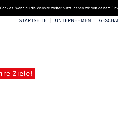
Fragen & Beratung unter 0
Cookies. Wenn du die Website weiter nutzt, gehen wir von deinem Einv
STARTSEITE
UNTERNEHMEN
GESCHÄ
hre Ziele!