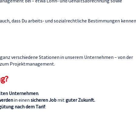
management bei – etwa Lohn- und Gehaltsabrechnung sowie
 auch, dass Du arbeits- und sozialrechtliche Bestimmungen kennen
er ganz verschiedene Stationen in unserem Unternehmen – von der
in zum Projektmanagement.
ng?
ellten Unternehmen
.
werden
in einen
sicheren Job
mit
guter Zukunft.
gütung nach dem Tarif
: