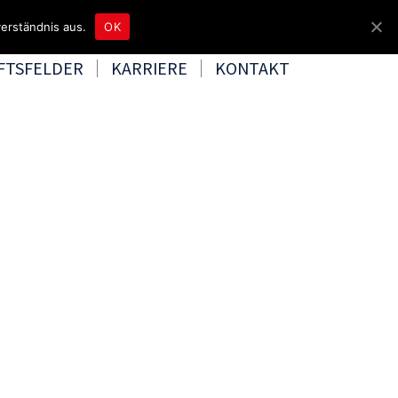
4465 8080
kontakt@tbd.de
erständnis aus.
OK
FTSFELDER
KARRIERE
KONTAKT