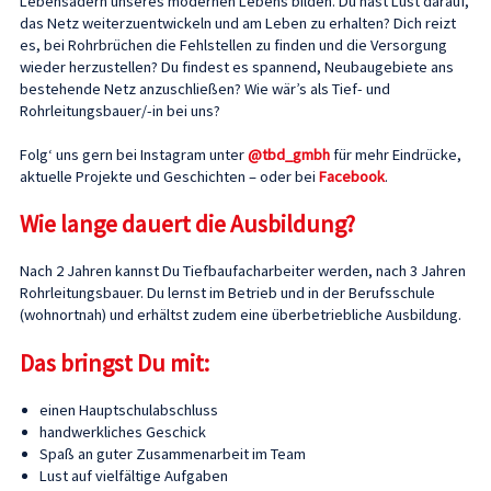
Lebensadern unseres modernen Lebens bilden. Du hast Lust darauf,
das Netz weiterzuentwickeln und am Leben zu erhalten? Dich reizt
es, bei Rohrbrüchen die Fehlstellen zu finden und die Versorgung
wieder herzustellen? Du findest es spannend, Neubaugebiete ans
bestehende Netz anzuschließen? Wie wär’s als Tief- und
Rohrleitungsbauer/-in bei uns?
Folg‘ uns gern bei Instagram unter
@tbd_gmbh
für mehr Eindrücke,
aktuelle Projekte und Geschichten – oder bei
Facebook
.
Wie lange dauert die Ausbildung?
Nach 2 Jahren kannst Du Tiefbaufacharbeiter werden, nach 3 Jahren
Rohrleitungsbauer. Du lernst im Betrieb und in der Berufsschule
(wohnortnah) und erhältst zudem eine überbetriebliche Ausbildung.
Das bringst Du mit:
einen Hauptschulabschluss
handwerkliches Geschick
Spaß an guter Zusammenarbeit im Team
Lust auf vielfältige Aufgaben