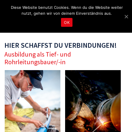
Fragen & Beratung unter 04465 8080
kontakt@tbd.de
Diese Website benutzt Cookies. Wenn du die Website weiter
nutzt, gehen wir von deinem Einverständnis aus.
OK
HIER SCHAFFST DU VERBINDUNGEN!
Ausbildung als Tief- und
Rohrleitungsbauer/-in