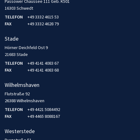
Passower Chaussee 111 Geb. K501
16303 Schwedt
TELEFON
+49 3332 4615 53
FAX
+49 3332 4628 79
Stade
Hörner Deichfeld Ost 9
21683 Stade
TELEFON
+49 4141 4083 67
FAX
+49 4141 4083 68
Wilhelmshaven
Flutstraße 92
26388 Wilhelmshaven
TELEFON
+49 4421 5084492
FAX
+49 4465 8088167
Westerstede
Burgstraße 51