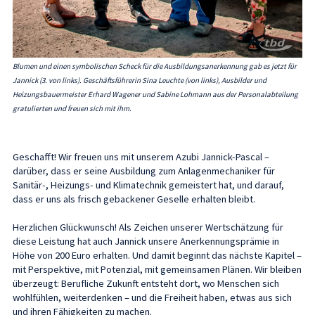
Blumen und einen symbolischen Scheck für die Ausbildungsanerkennung gab es jetzt für
Jannick (3. von links). Geschäftsführerin Sina Leuchte (von links), Ausbilder und
Heizungsbauermeister Erhard Wagener und Sabine Lohmann aus der Personalabteilung
gratulierten und freuen sich mit ihm.
Geschafft! Wir freuen uns mit unserem Azubi Jannick-Pascal –
darüber, dass er seine Ausbildung zum Anlagenmechaniker für
Sanitär-, Heizungs- und Klimatechnik gemeistert hat, und darauf,
dass er uns als frisch gebackener Geselle erhalten bleibt.
Herzlichen Glückwunsch! Als Zeichen unserer Wertschätzung für
diese Leistung hat auch Jannick unsere Anerkennungsprämie in
Höhe von 200 Euro erhalten. Und damit beginnt das nächste Kapitel –
mit Perspektive, mit Potenzial, mit gemeinsamen Plänen. Wir bleiben
überzeugt: Berufliche Zukunft entsteht dort, wo Menschen sich
wohlfühlen, weiterdenken – und die Freiheit haben, etwas aus sich
und ihren Fähigkeiten zu machen.