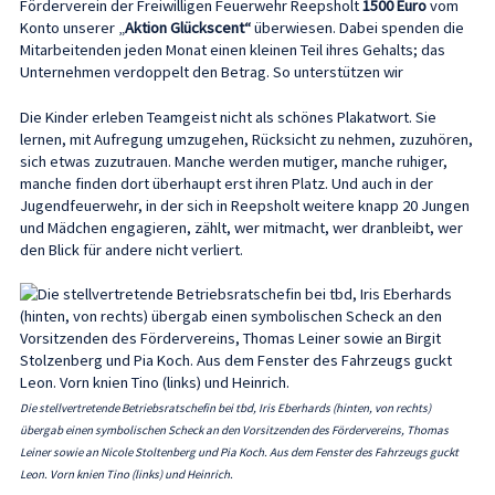
Förderverein der Freiwilligen Feuerwehr Reepsholt
1500 Euro
vom
Konto unserer „
Aktion Glückscent“
überwiesen. Dabei spenden die
Mitarbeitenden jeden Monat einen kleinen Teil ihres Gehalts; das
Unternehmen verdoppelt den Betrag. So unterstützen wir
Die Kinder erleben Teamgeist nicht als schönes Plakatwort. Sie
lernen, mit Aufregung umzugehen, Rücksicht zu nehmen, zuzuhören,
sich etwas zuzutrauen. Manche werden mutiger, manche ruhiger,
manche finden dort überhaupt erst ihren Platz. Und auch in der
Jugendfeuerwehr, in der sich in Reepsholt weitere knapp 20 Jungen
und Mädchen engagieren, zählt, wer mitmacht, wer dranbleibt, wer
den Blick für andere nicht verliert.
Die stellvertretende Betriebsratschefin bei tbd, Iris Eberhards (hinten, von rechts)
übergab einen symbolischen Scheck an den Vorsitzenden des Fördervereins, Thomas
Leiner sowie an Nicole Stoltenberg und Pia Koch. Aus dem Fenster des Fahrzeugs guckt
Leon. Vorn knien Tino (links) und Heinrich.