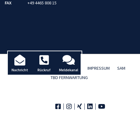
FAX
+49 4465 808 15
AKTUELLES / BLOG
DATENSCHUTZ
IMPRESSUM
SAM
Nachricht
Rückruf
Meldekanal
TBD FERNWARTUNG