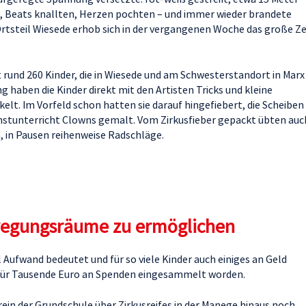
n, Beats knallten, Herzen pochten – und immer wieder brandete
Ortsteil Wiesede erhob sich in der vergangenen Woche das große Ze
 rund 260 Kinder, die in Wiesede und am Schwesterstandort in Marx
ng haben die Kinder direkt mit den Artisten Tricks und kleine
lt. Im Vorfeld schon hatten sie darauf hingefiebert, die Scheiben
unstunterricht Clowns gemalt. Vom Zirkusfieber gepackt übten auc
en, in Pausen reihenweise Radschläge.
wegungsräume zu ermöglichen
 Aufwand bedeutet und für so viele Kinder auch einiges an Geld
afür Tausende Euro an Spenden eingesammelt worden.
n der Grundschule über Zirkusreifes in der Manege hinaus noch