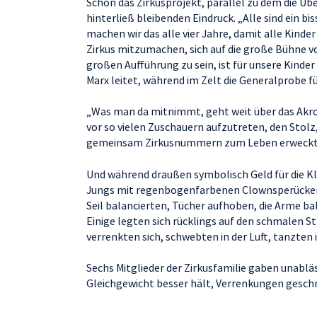
Schon das Zirkusprojekt, parallel zu dem die Üb
hinterließ bleibenden Eindruck. „Alle sind ein b
machen wir das alle vier Jahre, damit alle Kind
Zirkus mitzumachen, sich auf die große Bühne v
großen Aufführung zu sein, ist für unsere Kinder
Marx leitet, während im Zelt die Generalprobe für
„Was man da mitnimmt, geht weit über das Akrob
vor so vielen Zuschauern aufzutreten, den Stol
gemeinsam Zirkusnummern zum Leben erweckt
Und während draußen symbolisch Geld für die K
Jungs mit regenbogenfarbenen Clownsperücken 
Seil balancierten, Tücher aufhoben, die Arme ba
Einige legten sich rücklings auf den schmalen S
verrenkten sich, schwebten in der Luft, tanzten
Sechs Mitglieder der Zirkusfamilie gaben unabläs
Gleichgewicht besser hält, Verrenkungen geschme