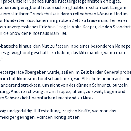
ergabe unserer Spende für die Klettergelegenheiten erfolgte,
isschen aufgeregt und freuen sich unglaublich. Schon seit Langem
er einmal in ihrer Grundschulzeit daran teilnehmen können. Und im
or Hunderten Zuschauern im großen Zelt zu trauen und Teil einer
 ein unvergessliches Erlebnis“, sagte Anke Kasper, die den Standort
 die Show der Kinder aus Marx lief.
atische hinaus: den Mut zu fassen in so einer besonderen Manege
z, es gewagt und geschafft zu haben, das Miteinander, wenn man
.“
lettergeräte übergeben wurde, saßen im Zelt bei der Generalprob
im Publikumsrund und schauten zu, wie Mitschüler:innen auf ein
lancierend streckten, um nicht von der dünnen Schnur zu purzeln.
trang. Andere schwangen am Trapez, allein, zu zweit, bogen und
 im Schwarzlicht neonfarben leuchtend zu Musik.
sig und geduldig Hilfestellung, zeigten Kniffe, wie man das
idiger gelingen, Pointen richtig sitzen.