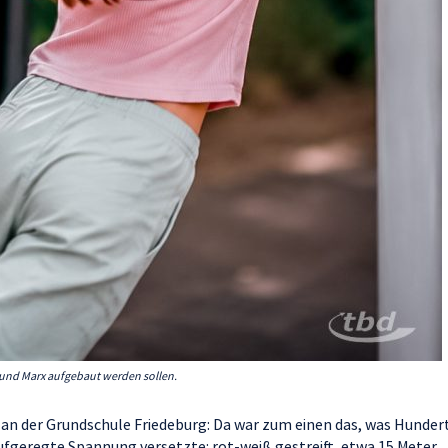
e und Marx aufgebaut werden sollen.
s an der Grundschule Friedeburg: Da war zum einen das, was Hunder
aufgeregte Spannung versetzte: rot-weiß gestreift, etwa 15 Meter