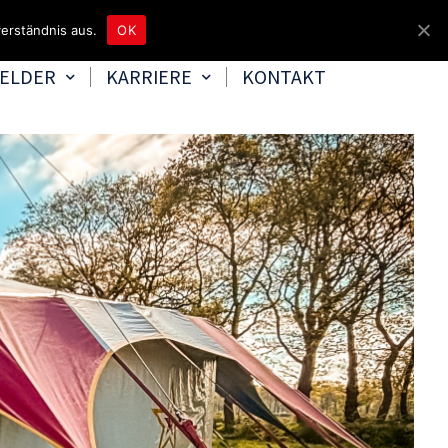
unter 04465 8080
bereitschaft@tbd.de
erständnis aus.
OK
FELDER
KARRIERE
KONTAKT