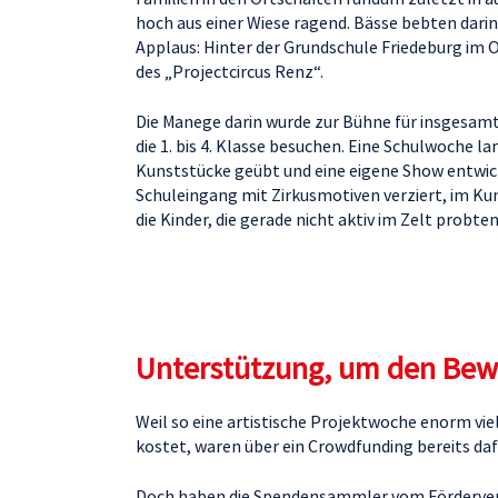
hoch aus einer Wiese ragend. Bässe bebten dari
Applaus: Hinter der Grundschule Friedeburg im 
des „Projectcircus Renz“.
Die Manege darin wurde zur Bühne für insgesamt
die 1. bis 4. Klasse besuchen. Eine Schulwoche la
Kunststücke geübt und eine eigene Show entwicke
Schuleingang mit Zirkusmotiven verziert, im K
die Kinder, die gerade nicht aktiv im Zelt probt
Unterstützung, um den Be
Weil so eine artistische Projektwoche enorm viel
kostet, waren über ein Crowdfunding bereits d
Doch haben die Spendensammler vom Förderverei