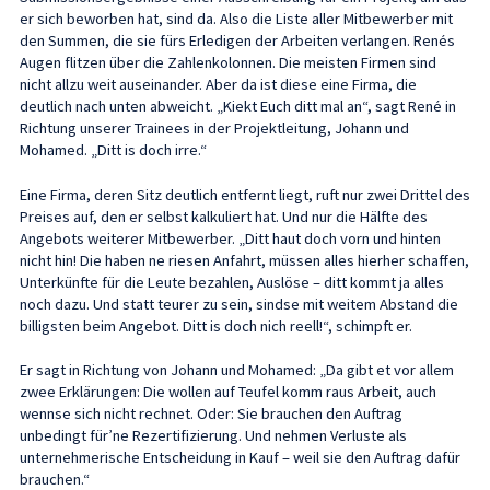
er sich beworben hat, sind da. Also die Liste aller Mitbewerber mit
den Summen, die sie fürs Erledigen der Arbeiten verlangen. Renés
Augen flitzen über die Zahlenkolonnen. Die meisten Firmen sind
nicht allzu weit auseinander. Aber da ist diese eine Firma, die
deutlich nach unten abweicht. „Kiekt Euch ditt mal an“, sagt René in
Richtung unserer Trainees in der Projektleitung, Johann und
Mohamed. „Ditt is doch irre.“
Eine Firma, deren Sitz deutlich entfernt liegt, ruft nur zwei Drittel des
Preises auf, den er selbst kalkuliert hat. Und nur die Hälfte des
Angebots weiterer Mitbewerber. „Ditt haut doch vorn und hinten
nicht hin! Die haben ne riesen Anfahrt, müssen alles hierher schaffen,
Unterkünfte für die Leute bezahlen, Auslöse – ditt kommt ja alles
noch dazu. Und statt teurer zu sein, sindse mit weitem Abstand die
billigsten beim Angebot. Ditt is doch nich reell!“, schimpft er.
Er sagt in Richtung von Johann und Mohamed: „Da gibt et vor allem
zwee Erklärungen: Die wollen auf Teufel komm raus Arbeit, auch
wennse sich nicht rechnet. Oder: Sie brauchen den Auftrag
unbedingt für’ne Rezertifizierung. Und nehmen Verluste als
unternehmerische Entscheidung in Kauf – weil sie den Auftrag dafür
brauchen.“