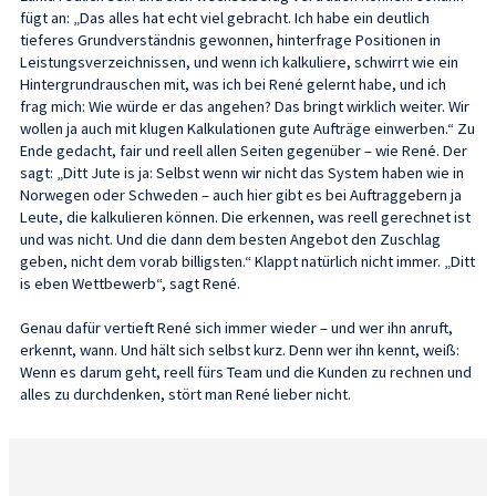
fügt an: „Das alles hat echt viel gebracht. Ich habe ein deutlich
tieferes Grundverständnis gewonnen, hinterfrage Positionen in
Leistungsverzeichnissen, und wenn ich kalkuliere, schwirrt wie ein
Hintergrundrauschen mit, was ich bei René gelernt habe, und ich
frag mich: Wie würde er das angehen? Das bringt wirklich weiter. Wir
wollen ja auch mit klugen Kalkulationen gute Aufträge einwerben.“ Zu
Ende gedacht, fair und reell allen Seiten gegenüber – wie René. Der
sagt: „Ditt Jute is ja: Selbst wenn wir nicht das System haben wie in
Norwegen oder Schweden – auch hier gibt es bei Auftraggebern ja
Leute, die kalkulieren können. Die erkennen, was reell gerechnet ist
und was nicht. Und die dann dem besten Angebot den Zuschlag
geben, nicht dem vorab billigsten.“ Klappt natürlich nicht immer. „Ditt
is eben Wettbewerb“, sagt René.
Genau dafür vertieft René sich immer wieder – und wer ihn anruft,
erkennt, wann. Und hält sich selbst kurz. Denn wer ihn kennt, weiß:
Wenn es darum geht, reell fürs Team und die Kunden zu rechnen und
alles zu durchdenken, stört man René lieber nicht.