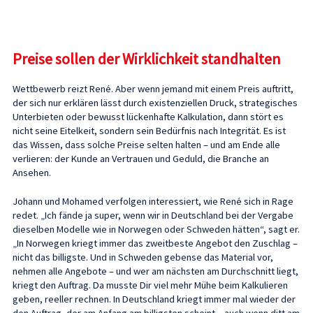
Preise sollen der Wirklichkeit standhalten
Wettbewerb reizt René. Aber wenn jemand mit einem Preis auftritt,
der sich nur erklären lässt durch existenziellen Druck, strategisches
Unterbieten oder bewusst lückenhafte Kalkulation, dann stört es
nicht seine Eitelkeit, sondern sein Bedürfnis nach Integrität. Es ist
das Wissen, dass solche Preise selten halten – und am Ende alle
verlieren: der Kunde an Vertrauen und Geduld, die Branche an
Ansehen.
Johann und Mohamed verfolgen interessiert, wie René sich in Rage
redet. „Ich fände ja super, wenn wir in Deutschland bei der Vergabe
dieselben Modelle wie in Norwegen oder Schweden hätten“, sagt er.
„In Norwegen kriegt immer das zweitbeste Angebot den Zuschlag –
nicht das billigste. Und in Schweden gebense das Material vor,
nehmen alle Angebote – und wer am nächsten am Durchschnitt liegt,
kriegt den Auftrag. Da musste Dir viel mehr Mühe beim Kalkulieren
geben, reeller rechnen. In Deutschland kriegt immer mal wieder der
den Auftrag, der am Anfang am billigsten scheint – auch wenn ditt am