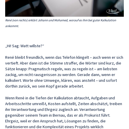
René (von rechts) erklärt Johann und Mohamed, worauf es ihm bei guter Kalkulation
ankommt.
„Hi! Sag: Watt willste?“
René bleibt freundlich, wenn das Telefon klingelt – auch wenn er sich
vertieft. Aber dann ist die Stimme straffer, die Wörter sind kurz, die
Sätze knapp: Pragmatisch regeln, was zu regeln ist – am liebsten
zackig, um nicht rausgerissen zu werden. Gerade dann, wenn er
kalkuliert. Worte ohne Umwege, klären, was ansteht – und sofort
dorthin zurück, wo sein Kopf gerade arbeitet.
Wenn René in die Tiefen der Kalkulation abtaucht, Aufgaben und
Arbeitsschritte umreißt, Kosten aufstellt, Zeiten abschätzt, treiben
ihn Verantwortung und Ehrgeiz zugleich an. Verantwortung
gegenüber seinem Team in Bernau, das er als Prokurist führt.
Ehrgeiz, weil er den Anspruch hat, Lösungen zu finden, die
funktionieren und die Komplexität eines Projekts wirklich