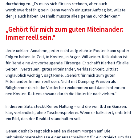
durchdringen. „Es muss sich für uns rechnen, aber auch
wettbewerbsfähig sein. Denn wenn’s ein guter Auftrag ist, willste
den ja auch haben. Deshalb musste alles genau durchdenken.“
„Gehört für mich zum guten Miteinander:
Immer reell sein.“
Jede unklare Annahme, jeder nicht aufgeführte Posten kann später
Folgen haben. In Zeit, in Kosten, in Ärger. Will keiner. Kalkulation ist
für René eine Art vorbeugende Fürsorge: Er schafft Klarheit für alle
Seiten. „Vertrauen, gutes Miteinander, Verlässlichkeit. Ditt ist
unglaublich wichtig“, sagt René. „Gehört für mich zum guten
Miteinander: Immer reell sein. Nicht mit Dumping-Preisen als
Billigheimer durch die Vordertür reinkommen und dann hintenrum
nen Kosten-Rattenschwanz durch die Hintertür nachziehen.“
In diesem Satz steckt Renés Haltung – und die von tbd im Ganzen:
klar, verbindlich, ohne Taschenspielerei. Wenn er kalkuliert, entsteht
ein Bild, das der Realität standhalten soll.
Genau deshalb regt sich René an diesem Morgen auf: Die
Submissionsergebnisse einer Ausschreibung für ein Projekt, um das