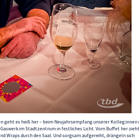
n geht es heiß her – beim Neujahrsempfang unserer Kolleg:innen 
aswerk im Stadtzentrum in festliches Licht. Vom Buffet her zieh
und Wraps durch den Saal. Und sorgsam aufgereiht, drängeln sich