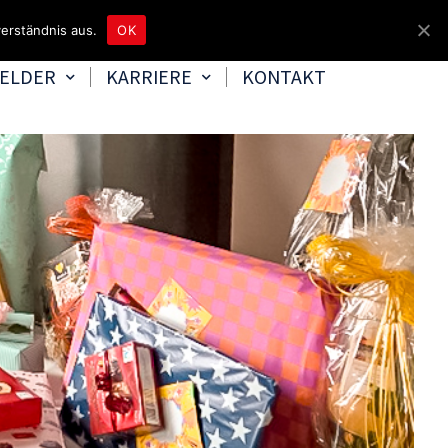
unter 04465 8080
bereitschaft@tbd.de
erständnis aus.
OK
FELDER
KARRIERE
KONTAKT