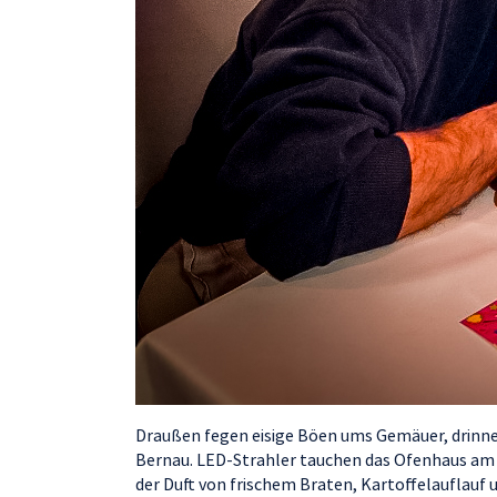
Draußen fegen eisige Böen ums Gemäuer, drinne
Bernau. LED-Strahler tauchen das Ofenhaus am G
der Duft von frischem Braten, Kartoffelauflauf 