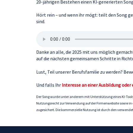
20-jährigen Bestehen einen KI-generierten Song
Hört rein – und wenn ihr mögt: teilt den Song ge
sind.
Danke an alle, die 2025 mit uns möglich gemacht
auf die nächsten gemeinsamen Schritte in Rich
Lust, Teil unserer Berufsfamilie zu werden? Be
Und falls Ihr
Interesse an einer Ausbildung oder
Der Song wurde unter anderem mit Unterstützung eines KI-Tools
Nutzungsrecht zur Verwendung auf der Firmenwebsite sowie in ei
zugesichert. Die kommerzielle Nutzung ist durch den verwendete