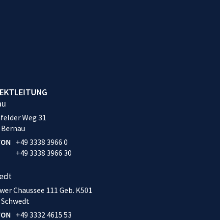
EKTLEITUNG
au
felder Weg 31
 Bernau
FON
+49 3338 3966 0
+49 3338 3966 30
edt
wer Chaussee 111 Geb. K501
 Schwedt
FON
+49 3332 4615 53