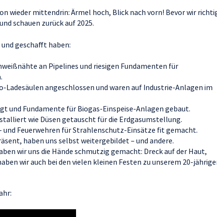
on wieder mittendrin: Ärmel hoch, Blick nach vorn! Bevor wir richti
 und schauen zurück auf 2025.
bt und geschafft haben:
hweißnähte an Pipelines und riesigen Fundamenten für
n.
to-Ladesäulen angeschlossen und waren auf Industrie-Anlagen im
igt und Fundamente für Biogas-Einspeise-Anlagen gebaut.
stalliert wie Düsen getauscht für die Erdgasumstellung.
 – und Feuerwehren für Strahlenschutz-Einsätze fit gemacht.
äsent, haben uns selbst weitergebildet – und andere.
aben wir uns die Hände schmutzig gemacht: Dreck auf der Haut,
ben wir auch bei den vielen kleinen Festen zu unserem 20-jährige
ahr: