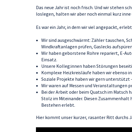
Das neue Jahr ist noch frisch. Und wir stehen sch
loslegen, halten wir aber noch einmal kurz inne
Es war ein Jahr, in dem wir viel angepackt, erle
Wir sind ausgeschwärmt: Zähler tauschen, Sc
Windkraftanlagen prüfen, Gaslecks aufspüre
Wir haben geborstene Rohre repariert, E-Au
Einsatz.
Unsere Kolleg:innen haben Störungen beseit
Komplexe Heizkreisläufe haben wir ebenso in
Soziale Projekte haben wir gern unterstützt
Wir waren auf Messen und Veranstaltungen pr
Bei der Arbeit oder beim Quatsch im Matsch h
Stolz im Miteinander. Diesen Zusammenhalt ha
Bestehen erlebt.
Hier kommt unser kurzer, rasanter Ritt durchs J