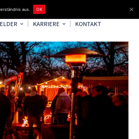
unter 04465 8080
bereitschaft@tbd.de
erständnis aus.
OK
FELDER
KARRIERE
KONTAKT