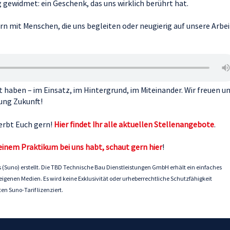
 gewidmet: ein Geschenk, das uns wirklich berührt hat.
rn mit Menschen, die uns begleiten oder neugierig auf unsere Arbei
 haben – im Einsatz, im Hintergrund, im Miteinander. Wir freuen u
tung Zukunft!
werbt Euch gern!
Hier
findet Ihr alle aktuellen Stellenangebote
.
 einem Praktikum bei uns habt, schaut gern hier
!
 (Suno) erstellt. Die TBD Technische Bau Dienstleistungen GmbH erhält ein einfaches
genen Medien. Es wird keine Exklusivität oder urheberrechtliche Schutzfähigkeit
n Suno-Tarif lizenziert.