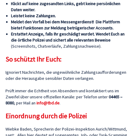
Klickt auf keine zugesandten Links, gebt keine persönlichen
Daten weiter.
Leistet keine Zahlungen.
Meldet den Vorfall bei dem Messengerdienst! Die Plattform
bietet Funktionen zur Meldung betrügerischer Accounts.
Erstattet Anzeige, falls Ihr geschädigt wurdet.
Wendet Euch an
die örtliche Polizei und sichert alle relevanten Beweise
(Screenshots, Chatverläufe, Zahlungsnachweise).
So schützt Ihr Euch:
Ignoriert Nachrichten, die ungewöhnliche Zahlungsaufforderungen
oder die Herausgabe sensibler Daten verlangen.
Prüft immer die Echtheit von Absendern und kontaktiert uns im
Zweifel über unsere offiziellen Kanäle: per Telefon unter
04465 –
8080
, per Mail an
info@tbd.de
.
Einordnung durch die Polizei
Wiebke Baden, Sprecherin der Polizei-Inspektion Aurich/Wittmund,
sagt: „Alles hier deutet auf sogenanntes Job- oder Task-Scamming