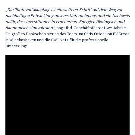
„Die Photovoltaikanlage ist ein weiterer Schritt auf dem Weg zur
nachhaltigen Entwicklung unseres Unternehmens und ein Nachweis
dafür, dass Investitionen in erneuerbare Energien ökologisch und
ökonomisch sinnvoll sind“
, sagt tbd-Geschäftsführer Uwe Jahnke.
Ein großes Dankschön hier an das Team um Chris Otten von PV Green
in Wilhelmshaven und die EWE Netz für die professionelle
Umsetzung!