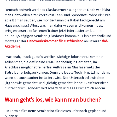
Deutschlandweit wird das Glasfasernetz ausgebaut. Doch wie bläst
man Lichtwellenleiter korrekt in Leer- und Speednet-Rohre ein? Wie
spleißt man sauber, wie montiert man die Kabel fachgerecht am
Hausanschluss? Alles, was man dafür wissen und können muss,
bringen unsere erfahrenen Trainer jetzt Interessierten bei – im
neuen 2,5-tägigen Seminar „Glasfaser kompakt – Einblastechnik und
Montage“ der
Handwerkskammer für Ostfriesland
an unserer
tbd-
Akademie
.
Praxisnah, knackig, auf’s wirklich Wichtige fokussiert. Damit die
Teilnehmer, die dafür eine HWK-Bescheinigung erhalten, im
Anschluss möglichst fehlerfrei Aufträge im Glasfasernetz der
Betreiber erledigen können. Denn die beste Technik nützt nur dann,
wenn sie auch sauber installiert wird. Der Unterschied zwischen
„irgendwie gemacht“ und „richtig gemacht“ ist bei Glasfaser nicht
nur technisch, sondern wirtschaftlich und gesellschaftlich enorm.
Wann geht’s los, wie kann man buchen?
Ein Termin fürs neue Seminar ist für dieses Jahr noch geplant und
buchbar.