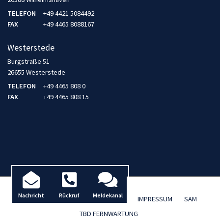
TELEFON
+49 4421 5084492
FAX
+49 4465 8088167
Westerstede
Burgstraße 51
26655 Westerstede
TELEFON
+49 4465 808 0
FAX
+49 4465 808 15
Nachricht
Rückruf
Meldekanal
AKTUELLES / BLOG
DATENSCHUTZ
IMPRESSUM
SAM
TBD FERNWARTUNG