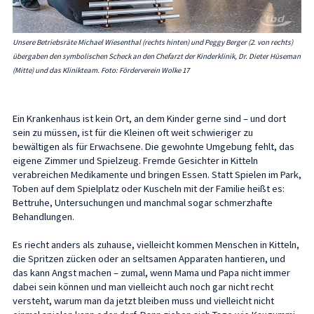
Unsere Betriebsräte Michael Wiesenthal (rechts hinten) und Peggy Berger (2. von rechts)
übergaben den symbolischen Scheck an den Chefarzt der Kinderklinik, Dr. Dieter Hüseman
(Mitte) und das Klinikteam. Foto: Förderverein Wolke 17
Ein Krankenhaus ist kein Ort, an dem Kinder gerne sind – und dort
sein zu müssen, ist für die Kleinen oft weit schwieriger zu
bewältigen als für Erwachsene. Die gewohnte Umgebung fehlt, das
eigene Zimmer und Spielzeug. Fremde Gesichter in Kitteln
verabreichen Medikamente und bringen Essen. Statt Spielen im Park,
Toben auf dem Spielplatz oder Kuscheln mit der Familie heißt es:
Bettruhe, Untersuchungen und manchmal sogar schmerzhafte
Behandlungen.
Es riecht anders als zuhause, vielleicht kommen Menschen in Kitteln,
die Spritzen zücken oder an seltsamen Apparaten hantieren, und
das kann Angst machen – zumal, wenn Mama und Papa nicht immer
dabei sein können und man vielleicht auch noch gar nicht recht
versteht, warum man da jetzt bleiben muss und vielleicht nicht