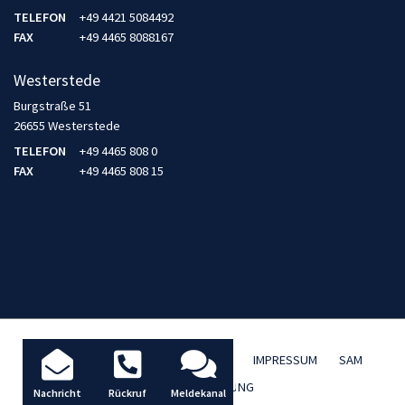
TELEFON
+49 4421 5084492
FAX
+49 4465 8088167
Westerstede
Burgstraße 51
26655 Westerstede
TELEFON
+49 4465 808 0
FAX
+49 4465 808 15
AKTUELLES / BLOG
DATENSCHUTZ
IMPRESSUM
SAM
TBD FERNWARTUNG
Nachricht
Rückruf
Meldekanal