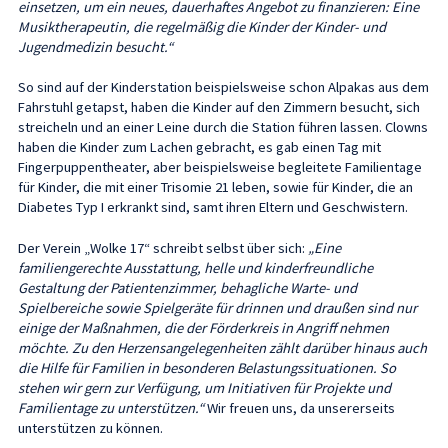
einsetzen, um ein neues, dauerhaftes Angebot zu finanzieren: Eine
Musiktherapeutin, die regelmäßig die Kinder der Kinder- und
Jugendmedizin besucht.“
So sind auf der Kinderstation beispielsweise schon Alpakas aus dem
Fahrstuhl getapst, haben die Kinder auf den Zimmern besucht, sich
streicheln und an einer Leine durch die Station führen lassen. Clowns
haben die Kinder zum Lachen gebracht, es gab einen Tag mit
Fingerpuppentheater, aber beispielsweise begleitete Familientage
für Kinder, die mit einer Trisomie 21 leben, sowie für Kinder, die an
Diabetes Typ I erkrankt sind, samt ihren Eltern und Geschwistern.
Der Verein „Wolke 17“ schreibt selbst über sich:
„Eine
familiengerechte Ausstattung, helle und kinderfreundliche
Gestaltung der Patientenzimmer, behagliche Warte- und
Spielbereiche sowie Spielgeräte für drinnen und draußen sind nur
einige der Maßnahmen, die der Förderkreis in Angriff nehmen
möchte. Zu den Herzensangelegenheiten zählt darüber hinaus auch
die Hilfe für Familien in besonderen Belastungssituationen. So
stehen wir gern zur Verfügung, um Initiativen für Projekte und
Familientage zu unterstützen.“
Wir freuen uns, da unsererseits
unterstützen zu können.