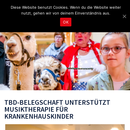
Fragen & Beratung unter 04465 8080
bereitschaft@tbd.de
Diese Website benutzt Cookies. Wenn du die Website weiter
nutzt, gehen wir von deinem Einverständnis aus.
OK
TBD-BELEGSCHAFT UNTERSTÜTZT
MUSIKTHERAPIE FÜR
KRANKENHAUSKINDER