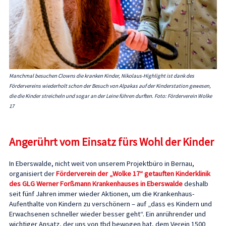
Manchmal besuchen Clowns die kranken Kinder, Nikolaus-Highlight ist dank des
Fördervereins wiederholt schon der Besuch von Alpakas auf der Kinderstation gewesen,
die die Kinder streicheln und sogar an der Leine führen durften. Foto: Förderverein Wolke
17
Angerührt vom Einsatz fürs Wohl der Kinder
In Eberswalde, nicht weit von unserem Projektbüro in Bernau,
organisiert der
Förderverein der „Wolke 17“ getauften Kinderklinik
des GLG Werner Forßmann Krankenhauses in Eberswalde
deshalb
seit fünf Jahren immer wieder Aktionen, um die Krankenhaus-
Aufenthalte von Kindern zu verschönern – auf „dass es Kindern und
Erwachsenen schneller wieder besser geht“. Ein anrührender und
wichtiger Ansatz, der uns von tbd bewogen hat, dem Verein 1500